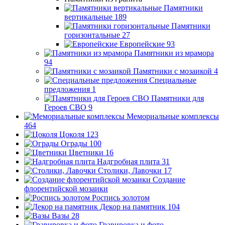
Памятники
вертикальные
189
Памятники
горизонтальные
27
Европейские
93
Памятники из мрамора
94
Памятники с мозаикой
4
Специальные
предложения
1
Памятники для
Героев СВО
9
Мемориальные комплексы
464
Цоколя
123
Ограды
100
Цветники
16
Надгробная плита
31
Столики, Лавочки
17
Создание
флорентийской мозаики
Роспись золотом
Декор на памятник
104
Вазы
28
Гравировка и фото