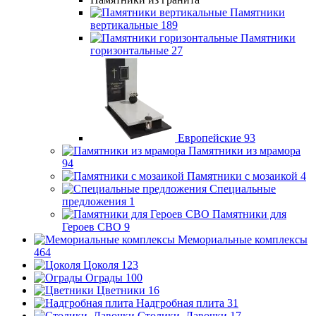
Памятники
вертикальные
189
Памятники
горизонтальные
27
Европейские
93
Памятники из мрамора
94
Памятники с мозаикой
4
Специальные
предложения
1
Памятники для
Героев СВО
9
Мемориальные комплексы
464
Цоколя
123
Ограды
100
Цветники
16
Надгробная плита
31
Столики, Лавочки
17