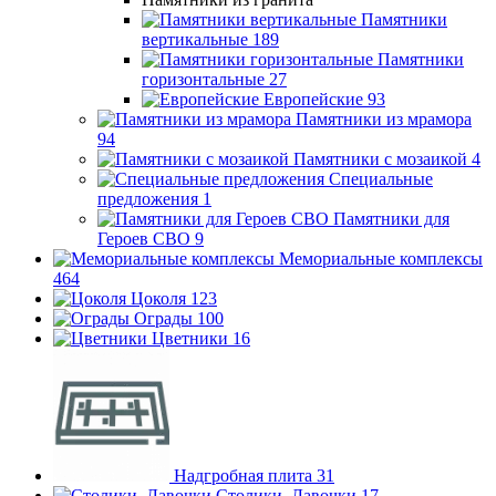
Памятники
вертикальные
189
Памятники
горизонтальные
27
Европейские
93
Памятники из мрамора
94
Памятники с мозаикой
4
Специальные
предложения
1
Памятники для
Героев СВО
9
Мемориальные комплексы
464
Цоколя
123
Ограды
100
Цветники
16
Надгробная плита
31
Столики, Лавочки
17