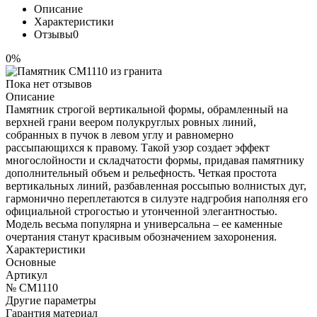
Описание
Характеристики
Отзывы
0
0%
Пока нет отзывов
Описание
Памятник строгой вертикальной формы, обрамленный на
верхней грани веером полукруглых ровных линий,
собранных в пучок в левом углу и равномерно
рассыпающихся к правому. Такой узор создает эффект
многослойности и складчатости формы, придавая памятнику
дополнительный объем и рельефность. Четкая простота
вертикальных линий, разбавленная россыпью волнистых дуг,
гармонично переплетаются в силуэте надгробия наполняя его
официальной строгостью и утонченной элегантностью.
Модель весьма популярна и универсальна – ее каменные
очертания станут красивым обозначением захоронения.
Характеристики
Основные
Артикул
№ CM1110
Другие параметры
Гарантия материал