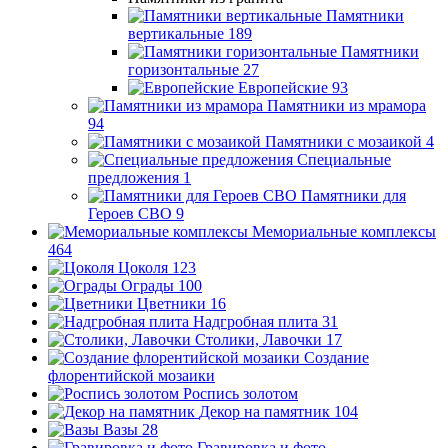
Памятники
вертикальные
189
Памятники
горизонтальные
27
Европейские
93
Памятники из мрамора
94
Памятники с мозаикой
4
Специальные
предложения
1
Памятники для
Героев СВО
9
Мемориальные комплексы
464
Цоколя
123
Ограды
100
Цветники
16
Надгробная плита
31
Столики, Лавочки
17
Создание
флорентийской мозаики
Роспись золотом
Декор на памятник
104
Вазы
28
Гравировка и фото