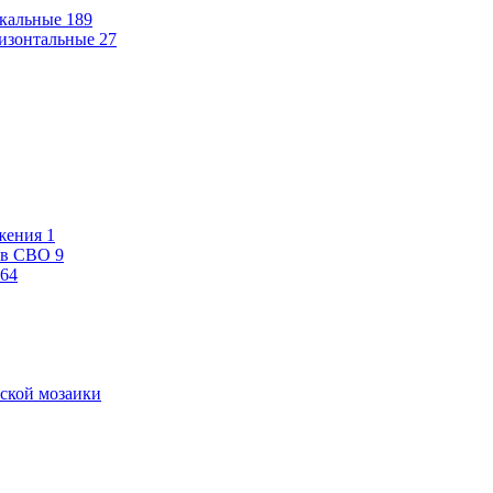
кальные
189
изонтальные
27
жения
1
ев СВО
9
64
ской мозаики