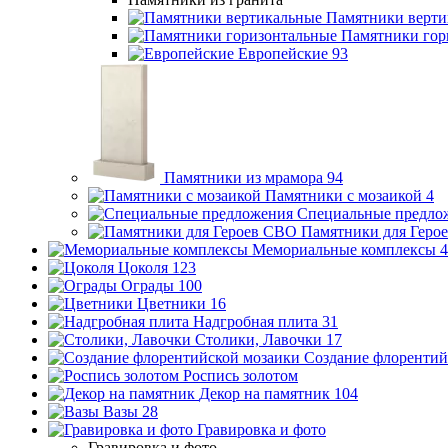
Памятники верти
Памятники гор
Европейские
93
Памятники из мрамора
94
Памятники с мозаикой
4
Специальные предло
Памятники для Геро
Мемориальные комплексы
4
Цоколя
123
Ограды
100
Цветники
16
Надгробная плита
31
Столики, Лавочки
17
Создание флорентий
Роспись золотом
Декор на памятник
104
Вазы
28
Гравировка и фото
Гравировка и фото