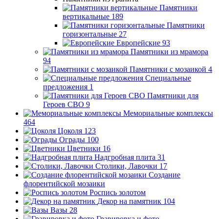
Памятники
вертикальные
189
Памятники
горизонтальные
27
Европейские
93
Памятники из мрамора
94
Памятники с мозаикой
4
Специальные
предложения
1
Памятники для
Героев СВО
9
Мемориальные комплексы
464
Цоколя
123
Ограды
100
Цветники
16
Надгробная плита
31
Столики, Лавочки
17
Создание
флорентийской мозаики
Роспись золотом
Декор на памятник
104
Вазы
28
Гравировка и фото