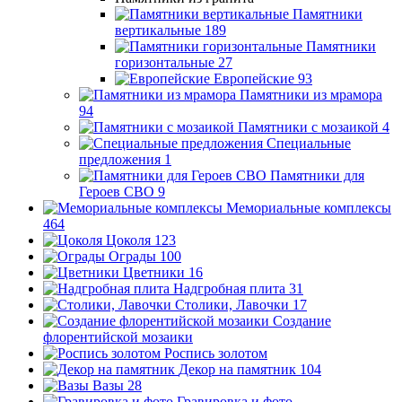
Памятники
вертикальные
189
Памятники
горизонтальные
27
Европейские
93
Памятники из мрамора
94
Памятники с мозаикой
4
Специальные
предложения
1
Памятники для
Героев СВО
9
Мемориальные комплексы
464
Цоколя
123
Ограды
100
Цветники
16
Надгробная плита
31
Столики, Лавочки
17
Создание
флорентийской мозаики
Роспись золотом
Декор на памятник
104
Вазы
28
Гравировка и фото