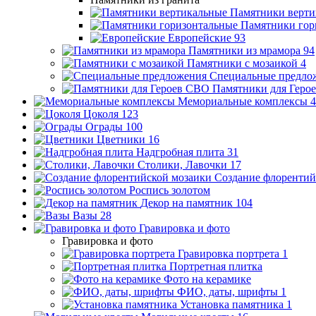
Памятники верти
Памятники гор
Европейские
93
Памятники из мрамора
94
Памятники с мозаикой
4
Специальные предло
Памятники для Геро
Мемориальные комплексы
4
Цоколя
123
Ограды
100
Цветники
16
Надгробная плита
31
Столики, Лавочки
17
Создание флорентий
Роспись золотом
Декор на памятник
104
Вазы
28
Гравировка и фото
Гравировка и фото
Гравировка портрета
1
Портретная плитка
Фото на керамике
ФИО, даты, шрифты
1
Установка памятника
1