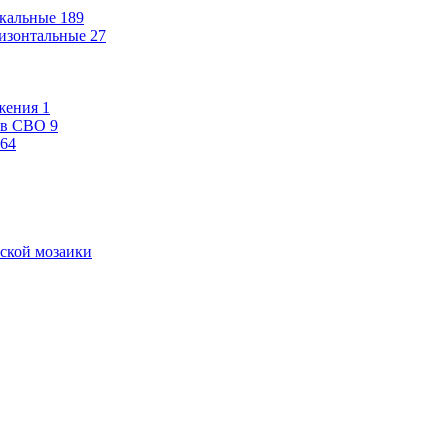
кальные
189
изонтальные
27
жения
1
ев СВО
9
64
ской мозаики