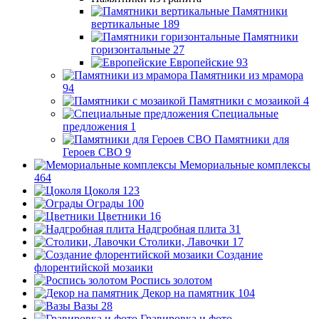
Памятники
вертикальные
189
Памятники
горизонтальные
27
Европейские
93
Памятники из мрамора
94
Памятники с мозаикой
4
Специальные
предложения
1
Памятники для
Героев СВО
9
Мемориальные комплексы
464
Цоколя
123
Ограды
100
Цветники
16
Надгробная плита
31
Столики, Лавочки
17
Создание
флорентийской мозаики
Роспись золотом
Декор на памятник
104
Вазы
28
Гравировка и фото