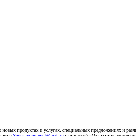
 новых продуктах и услугах, специальных предложениях и разл
 почты
Sever-monument@mail.ru
с пометкой «Отказ от уведомлени