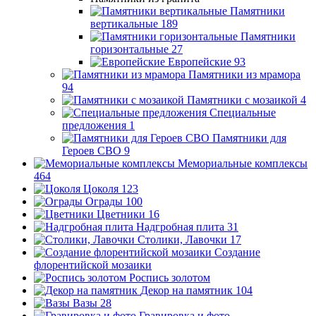
Памятники
вертикальные
189
Памятники
горизонтальные
27
Европейские
93
Памятники из мрамора
94
Памятники с мозаикой
4
Специальные
предложения
1
Памятники для
Героев СВО
9
Мемориальные комплексы
464
Цоколя
123
Ограды
100
Цветники
16
Надгробная плита
31
Столики, Лавочки
17
Создание
флорентийской мозаики
Роспись золотом
Декор на памятник
104
Вазы
28
Гравировка и фото