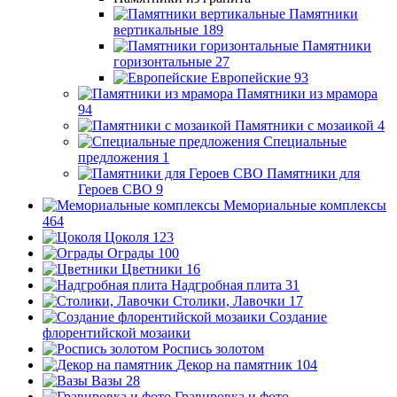
Памятники
вертикальные
189
Памятники
горизонтальные
27
Европейские
93
Памятники из мрамора
94
Памятники с мозаикой
4
Специальные
предложения
1
Памятники для
Героев СВО
9
Мемориальные комплексы
464
Цоколя
123
Ограды
100
Цветники
16
Надгробная плита
31
Столики, Лавочки
17
Создание
флорентийской мозаики
Роспись золотом
Декор на памятник
104
Вазы
28
Гравировка и фото