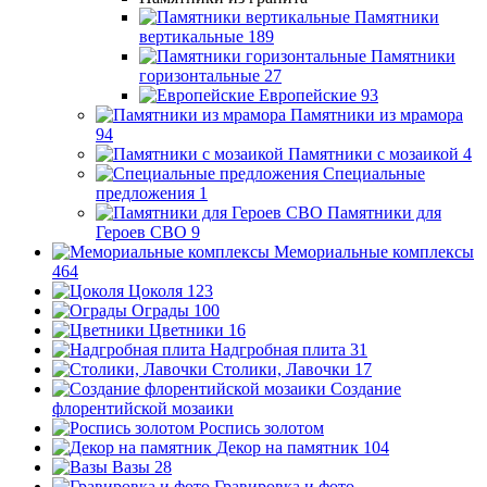
Памятники
вертикальные
189
Памятники
горизонтальные
27
Европейские
93
Памятники из мрамора
94
Памятники с мозаикой
4
Специальные
предложения
1
Памятники для
Героев СВО
9
Мемориальные комплексы
464
Цоколя
123
Ограды
100
Цветники
16
Надгробная плита
31
Столики, Лавочки
17
Создание
флорентийской мозаики
Роспись золотом
Декор на памятник
104
Вазы
28
Гравировка и фото