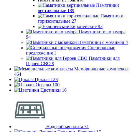
Памятники
вертикальные
189
Памятники
горизонтальные
27
Европейские
93
Памятники из мрамора
94
Памятники с мозаикой
4
Специальные
предложения
1
Памятники для
Героев СВО
9
Мемориальные комплексы
464
Цоколя
123
Ограды
100
Цветники
16
Надгробная плита
31
Столики, Лавочки
17