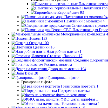
Памятники верти
Памятники гор
Европейские
93
Памятники из мрамора
94
Памятники с мозаикой
4
Специальные предло
Памятники для Геро
Мемориальные комплексы
4
Цоколя
123
Ограды
100
Цветники
16
Надгробная плита
31
Столики, Лавочки
17
Создание флорентий
Роспись золотом
Декор на памятник
104
Вазы
28
Гравировка и фото
Гравировка и фото
Гравировка портрета
1
Портретная плитка
Фото на керамике
ФИО, даты, шрифты
1
Установка памятника
1
Могильные кресты
16