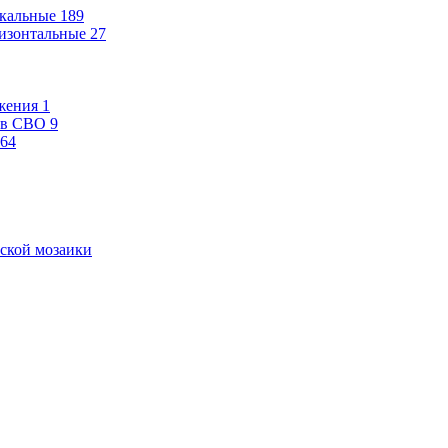
кальные
189
изонтальные
27
жения
1
ев СВО
9
64
ской мозаики