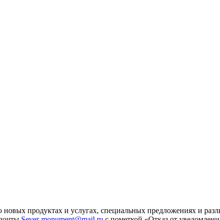
 новых продуктах и услугах, специальных предложениях и разл
 почты
Sever-monument@mail.ru
с пометкой «Отказ от уведомлени