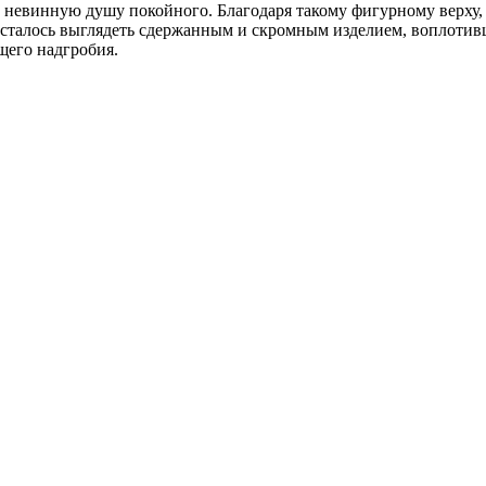
 невинную душу покойного. Благодаря такому фигурному верху,
осталось выглядеть сдержанным и скромным изделием, воплотивш
щего надгробия.