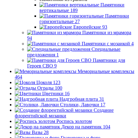
Памятники
вертикальные
189
Памятники
горизонтальные
27
Европейские
93
Памятники из мрамора
94
Памятники с мозаикой
4
Специальные
предложения
1
Памятники для
Героев СВО
9
Мемориальные комплексы
464
Цоколя
123
Ограды
100
Цветники
16
Надгробная плита
31
Столики, Лавочки
17
Создание
флорентийской мозаики
Роспись золотом
Декор на памятник
104
Вазы
28
Гравировка и фото