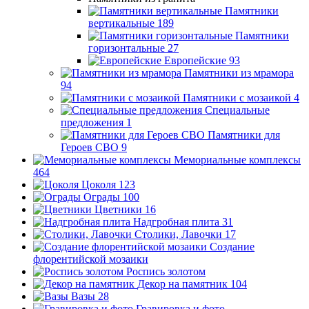
Памятники
вертикальные
189
Памятники
горизонтальные
27
Европейские
93
Памятники из мрамора
94
Памятники с мозаикой
4
Специальные
предложения
1
Памятники для
Героев СВО
9
Мемориальные комплексы
464
Цоколя
123
Ограды
100
Цветники
16
Надгробная плита
31
Столики, Лавочки
17
Создание
флорентийской мозаики
Роспись золотом
Декор на памятник
104
Вазы
28
Гравировка и фото