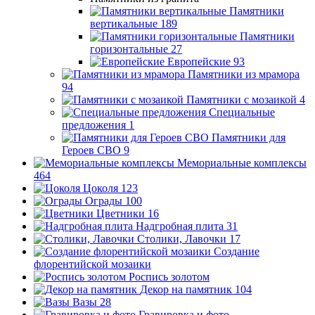
Памятники
вертикальные
189
Памятники
горизонтальные
27
Европейские
93
Памятники из мрамора
94
Памятники с мозаикой
4
Специальные
предложения
1
Памятники для
Героев СВО
9
Мемориальные комплексы
464
Цоколя
123
Ограды
100
Цветники
16
Надгробная плита
31
Столики, Лавочки
17
Создание
флорентийской мозаики
Роспись золотом
Декор на памятник
104
Вазы
28
Гравировка и фото