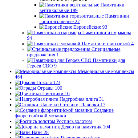
Памятники
вертикальные
189
Памятники
горизонтальные
27
Европейские
93
Памятники из мрамора
94
Памятники с мозаикой
4
Специальные
предложения
1
Памятники для
Героев СВО
9
Мемориальные комплексы
464
Цоколя
123
Ограды
100
Цветники
16
Надгробная плита
31
Столики, Лавочки
17
Создание
флорентийской мозаики
Роспись золотом
Декор на памятник
104
Вазы
28
Гравировка и фото