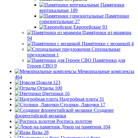
Памятники
вертикальные
189
Памятники
горизонтальные
27
Европейские
93
Памятники из мрамора
94
Памятники с мозаикой
4
Специальные
предложения
1
Памятники для
Героев СВО
9
Мемориальные комплексы
464
Цоколя
123
Ограды
100
Цветники
16
Надгробная плита
31
Столики, Лавочки
17
Создание
флорентийской мозаики
Роспись золотом
Декор на памятник
104
Вазы
28
Гравировка и фото