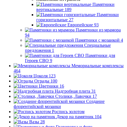
Памятники
вертикальные
189
Памятники
горизонтальные
27
Европейские
93
Памятники из мрамора
94
Памятники с мозаикой
4
Специальные
предложения
1
Памятники для
Героев СВО
9
Мемориальные комплексы
464
Цоколя
123
Ограды
100
Цветники
16
Надгробная плита
31
Столики, Лавочки
17
Создание
флорентийской мозаики
Роспись золотом
Декор на памятник
104
Вазы
28
Гравировка и фото