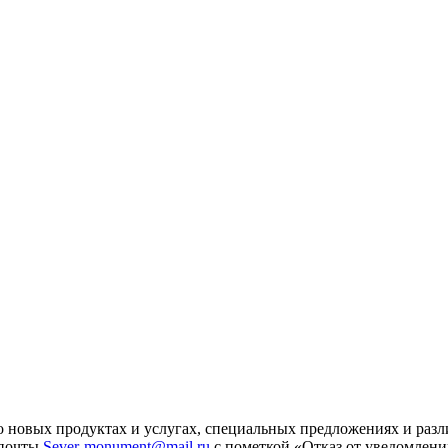
 новых продуктах и услугах, специальных предложениях и разл
 почты
Sever-monument@mail.ru
с пометкой «Отказ от уведомлени