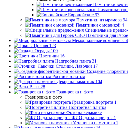
Памятники верти
Памятники гор
Европейские
93
Памятники из мрамора
94
Памятники с мозаикой
4
Специальные предло
Памятники для Геро
Мемориальные комплексы
4
Цоколя
123
Ограды
100
Цветники
16
Надгробная плита
31
Столики, Лавочки
17
Создание флорентий
Роспись золотом
Декор на памятник
104
Вазы
28
Гравировка и фото
Гравировка и фото
Гравировка портрета
1
Портретная плитка
Фото на керамике
ФИО, даты, шрифты
1
Установка памятника
1
Могильные кресты
16