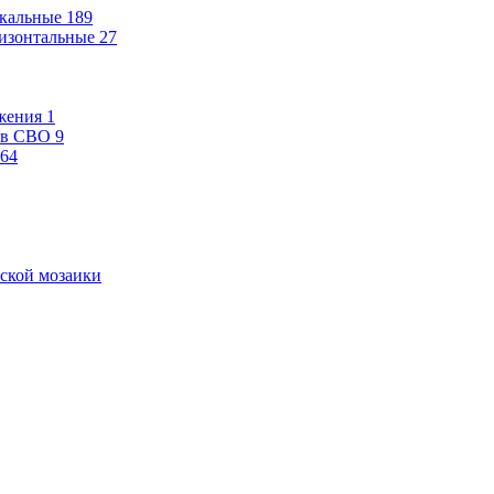
кальные
189
изонтальные
27
жения
1
ев СВО
9
64
ской мозаики