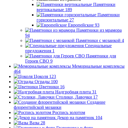
Памятники
вертикальные
189
Памятники
горизонтальные
27
Европейские
93
Памятники из мрамора
94
Памятники с мозаикой
4
Специальные
предложения
1
Памятники для
Героев СВО
9
Мемориальные комплексы
464
Цоколя
123
Ограды
100
Цветники
16
Надгробная плита
31
Столики, Лавочки
17
Создание
флорентийской мозаики
Роспись золотом
Декор на памятник
104
Вазы
28
Гравировка и фото