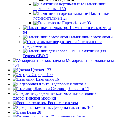
Памятники
вертикальные
189
Памятники
горизонтальные
27
Европейские
93
Памятники из мрамора
94
Памятники с мозаикой
4
Специальные
предложения
1
Памятники для
Героев СВО
9
Мемориальные комплексы
464
Цоколя
123
Ограды
100
Цветники
16
Надгробная плита
31
Столики, Лавочки
17
Создание
флорентийской мозаики
Роспись золотом
Декор на памятник
104
Вазы
28
Гравировка и фото