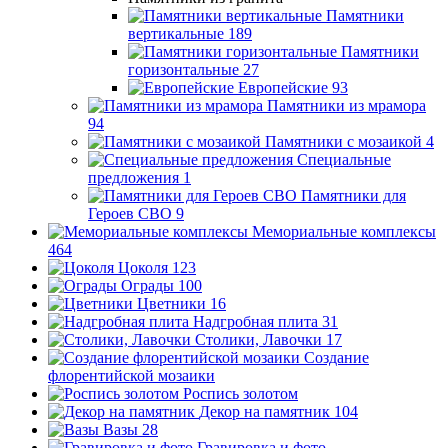
Памятники
вертикальные
189
Памятники
горизонтальные
27
Европейские
93
Памятники из мрамора
94
Памятники с мозаикой
4
Специальные
предложения
1
Памятники для
Героев СВО
9
Мемориальные комплексы
464
Цоколя
123
Ограды
100
Цветники
16
Надгробная плита
31
Столики, Лавочки
17
Создание
флорентийской мозаики
Роспись золотом
Декор на памятник
104
Вазы
28
Гравировка и фото