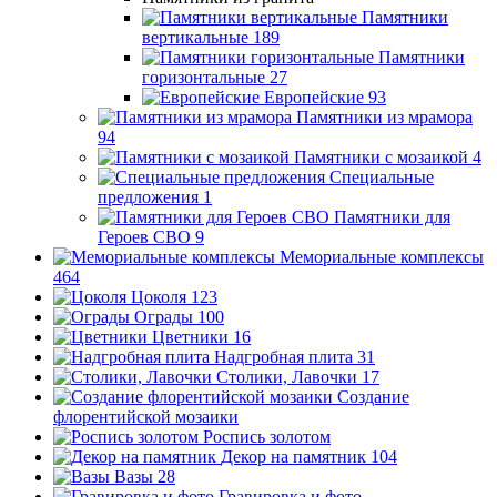
Памятники
вертикальные
189
Памятники
горизонтальные
27
Европейские
93
Памятники из мрамора
94
Памятники с мозаикой
4
Специальные
предложения
1
Памятники для
Героев СВО
9
Мемориальные комплексы
464
Цоколя
123
Ограды
100
Цветники
16
Надгробная плита
31
Столики, Лавочки
17
Создание
флорентийской мозаики
Роспись золотом
Декор на памятник
104
Вазы
28
Гравировка и фото