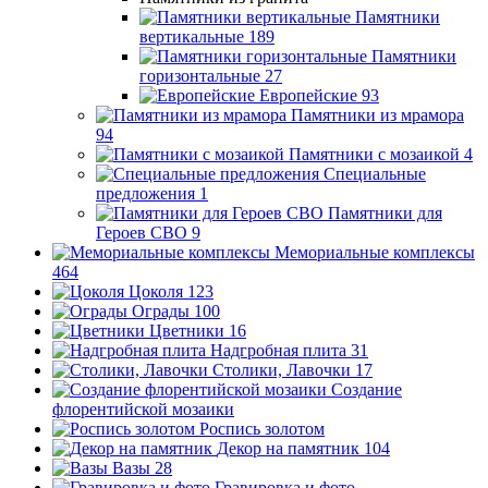
Памятники
вертикальные
189
Памятники
горизонтальные
27
Европейские
93
Памятники из мрамора
94
Памятники с мозаикой
4
Специальные
предложения
1
Памятники для
Героев СВО
9
Мемориальные комплексы
464
Цоколя
123
Ограды
100
Цветники
16
Надгробная плита
31
Столики, Лавочки
17
Создание
флорентийской мозаики
Роспись золотом
Декор на памятник
104
Вазы
28
Гравировка и фото