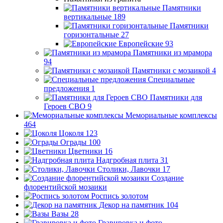
Памятники
вертикальные
189
Памятники
горизонтальные
27
Европейские
93
Памятники из мрамора
94
Памятники с мозаикой
4
Специальные
предложения
1
Памятники для
Героев СВО
9
Мемориальные комплексы
464
Цоколя
123
Ограды
100
Цветники
16
Надгробная плита
31
Столики, Лавочки
17
Создание
флорентийской мозаики
Роспись золотом
Декор на памятник
104
Вазы
28
Гравировка и фото