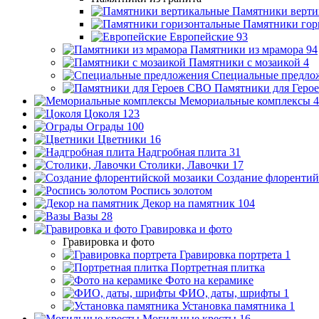
Памятники верти
Памятники гор
Европейские
93
Памятники из мрамора
94
Памятники с мозаикой
4
Специальные предло
Памятники для Геро
Мемориальные комплексы
4
Цоколя
123
Ограды
100
Цветники
16
Надгробная плита
31
Столики, Лавочки
17
Создание флорентий
Роспись золотом
Декор на памятник
104
Вазы
28
Гравировка и фото
Гравировка и фото
Гравировка портрета
1
Портретная плитка
Фото на керамике
ФИО, даты, шрифты
1
Установка памятника
1
Могильные кресты
16