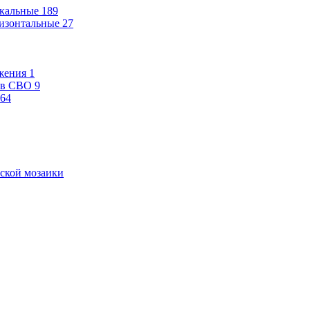
кальные
189
изонтальные
27
жения
1
ев СВО
9
64
ской мозаики