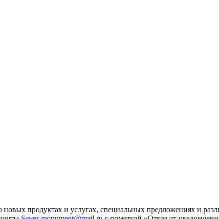
 новых продуктах и услугах, специальных предложениях и разл
 почты
Sever-monument@mail.ru
с пометкой «Отказ от уведомлени