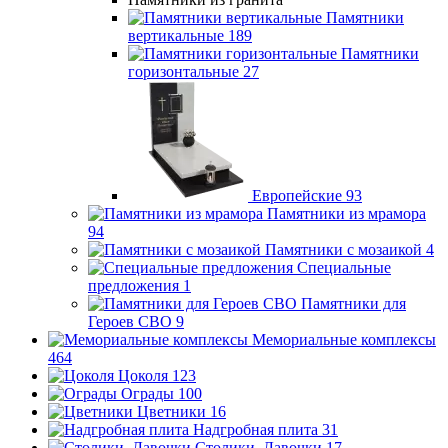
Памятники
вертикальные
189
Памятники
горизонтальные
27
Европейские
93
Памятники из мрамора
94
Памятники с мозаикой
4
Специальные
предложения
1
Памятники для
Героев СВО
9
Мемориальные комплексы
464
Цоколя
123
Ограды
100
Цветники
16
Надгробная плита
31
Столики, Лавочки
17