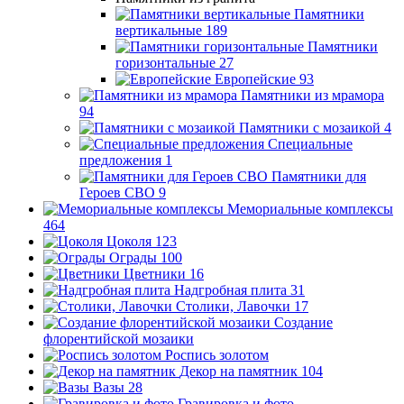
Памятники
вертикальные
189
Памятники
горизонтальные
27
Европейские
93
Памятники из мрамора
94
Памятники с мозаикой
4
Специальные
предложения
1
Памятники для
Героев СВО
9
Мемориальные комплексы
464
Цоколя
123
Ограды
100
Цветники
16
Надгробная плита
31
Столики, Лавочки
17
Создание
флорентийской мозаики
Роспись золотом
Декор на памятник
104
Вазы
28
Гравировка и фото