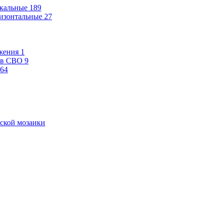
кальные
189
изонтальные
27
жения
1
ев СВО
9
64
ской мозаики