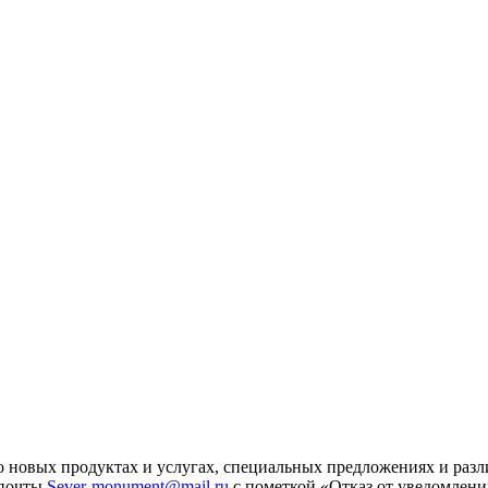
 новых продуктах и услугах, специальных предложениях и разл
 почты
Sever-monument@mail.ru
с пометкой «Отказ от уведомлени