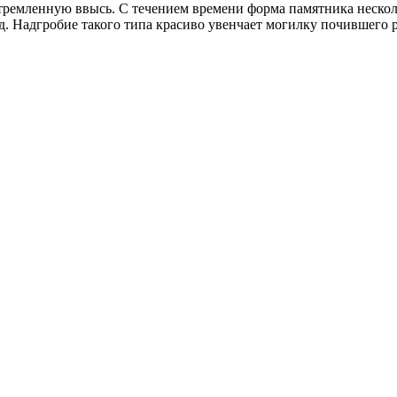
тремленную ввысь. С течением времени форма памятника несколь
 Надгробие такого типа красиво увенчает могилку почившего р