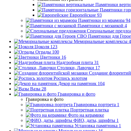
Памятники верти
Памятники гор
Европейские
93
Памятники из мрамора
94
Памятники с мозаикой
4
Специальные предло
Памятники для Геро
Мемориальные комплексы
4
Цоколя
123
Ограды
100
Цветники
16
Надгробная плита
31
Столики, Лавочки
17
Создание флорентий
Роспись золотом
Декор на памятник
104
Вазы
28
Гравировка и фото
Гравировка и фото
Гравировка портрета
1
Портретная плитка
Фото на керамике
ФИО, даты, шрифты
1
Установка памятника
1
Могильные кресты
16