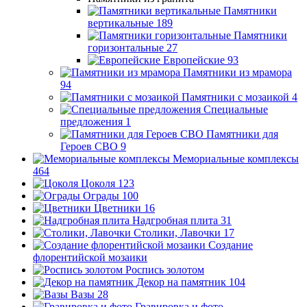
Памятники
вертикальные
189
Памятники
горизонтальные
27
Европейские
93
Памятники из мрамора
94
Памятники с мозаикой
4
Специальные
предложения
1
Памятники для
Героев СВО
9
Мемориальные комплексы
464
Цоколя
123
Ограды
100
Цветники
16
Надгробная плита
31
Столики, Лавочки
17
Создание
флорентийской мозаики
Роспись золотом
Декор на памятник
104
Вазы
28
Гравировка и фото