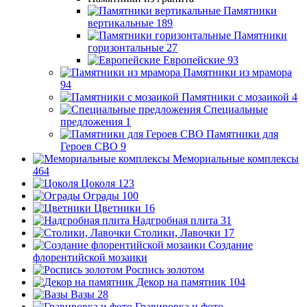
Памятники
вертикальные
189
Памятники
горизонтальные
27
Европейские
93
Памятники из мрамора
94
Памятники с мозаикой
4
Специальные
предложения
1
Памятники для
Героев СВО
9
Мемориальные комплексы
464
Цоколя
123
Ограды
100
Цветники
16
Надгробная плита
31
Столики, Лавочки
17
Создание
флорентийской мозаики
Роспись золотом
Декор на памятник
104
Вазы
28
Гравировка и фото