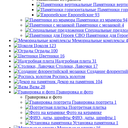
Памятники верти
Памятники гор
Европейские
93
Памятники из мрамора
94
Памятники с мозаикой
4
Специальные предло
Памятники для Геро
Мемориальные комплексы
4
Цоколя
123
Ограды
100
Цветники
16
Надгробная плита
31
Столики, Лавочки
17
Создание флорентий
Роспись золотом
Декор на памятник
104
Вазы
28
Гравировка и фото
Гравировка и фото
Гравировка портрета
1
Портретная плитка
Фото на керамике
ФИО, даты, шрифты
1
Установка памятника
1
Могильные кресты
16