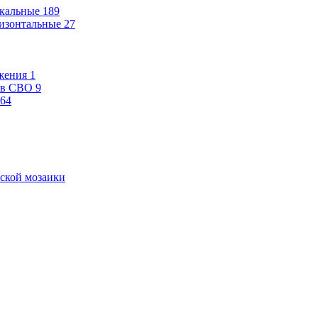
кальные
189
изонтальные
27
жения
1
ев СВО
9
64
ской мозаики