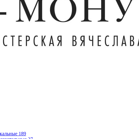
кальные
189