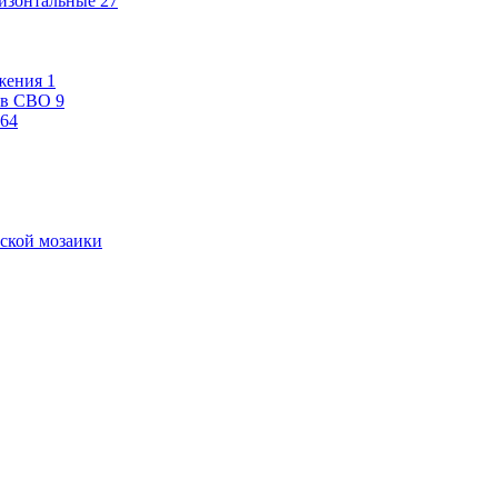
изонтальные
27
жения
1
ев СВО
9
64
ской мозаики