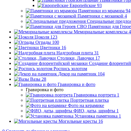
Памятники гор
Европейские
93
Памятники из мрамора
94
Памятники с мозаикой
4
Специальные предло
Памятники для Геро
Мемориальные комплексы
4
Цоколя
123
Ограды
100
Цветники
16
Надгробная плита
31
Столики, Лавочки
17
Создание флорентий
Роспись золотом
Декор на памятник
104
Вазы
28
Гравировка и фото
Гравировка и фото
Гравировка портрета
1
Портретная плитка
Фото на керамике
ФИО, даты, шрифты
1
Установка памятника
1
Могильные кресты
16