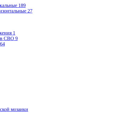
кальные
189
изонтальные
27
жения
1
ев СВО
9
64
ской мозаики