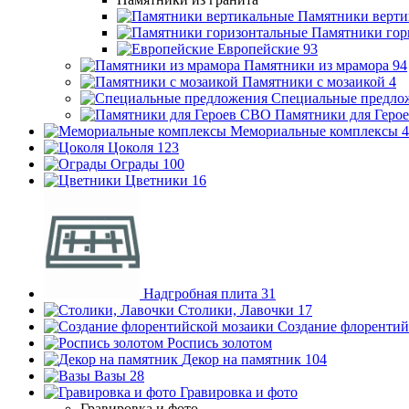
Памятники верти
Памятники гор
Европейские
93
Памятники из мрамора
94
Памятники с мозаикой
4
Специальные предло
Памятники для Геро
Мемориальные комплексы
4
Цоколя
123
Ограды
100
Цветники
16
Надгробная плита
31
Столики, Лавочки
17
Создание флорентий
Роспись золотом
Декор на памятник
104
Вазы
28
Гравировка и фото
Гравировка и фото