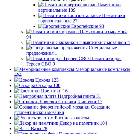
Памятники
вертикальные
189
Памятники
горизонтальные
27
Европейские
93
Памятники из мрамора
94
Памятники с мозаикой
4
Специальные
предложения
1
Памятники для
Героев СВО
9
Мемориальные комплексы
464
Цоколя
123
Ограды
100
Цветники
16
Надгробная плита
31
Столики, Лавочки
17
Создание
флорентийской мозаики
Роспись золотом
Декор на памятник
104
Вазы
28
Гравировка и фото