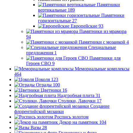
Памятники
вертикальные
189
Памятники
горизонтальные
27
Европейские
93
Памятники из мрамора
94
Памятники с мозаикой
4
Специальные
предложения
1
Памятники для
Героев СВО
9
Мемориальные комплексы
464
Цоколя
123
Ограды
100
Цветники
16
Надгробная плита
31
Столики, Лавочки
17
Создание
флорентийской мозаики
Роспись золотом
Декор на памятник
104
Вазы
28
Гравировка и фото