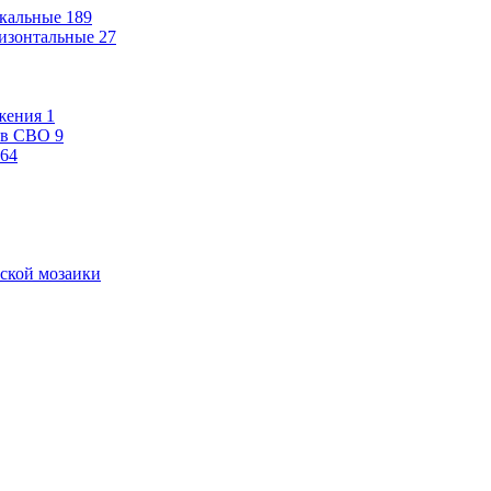
кальные
189
изонтальные
27
жения
1
ев СВО
9
64
ской мозаики