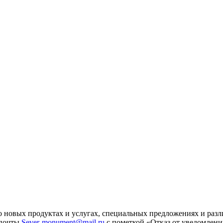
 новых продуктах и услугах, специальных предложениях и разл
 почты
Sever-monument@mail.ru
с пометкой «Отказ от уведомлени