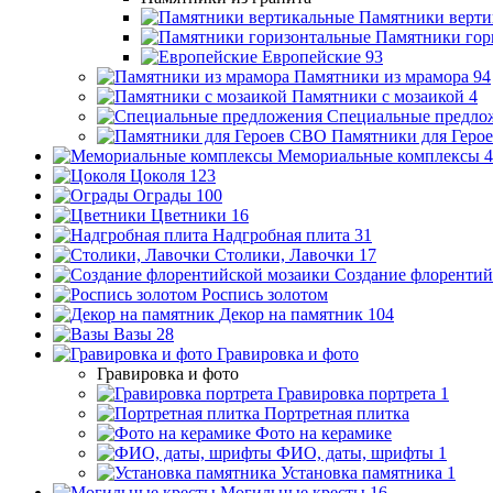
Памятники верти
Памятники гор
Европейские
93
Памятники из мрамора
94
Памятники с мозаикой
4
Специальные предло
Памятники для Геро
Мемориальные комплексы
4
Цоколя
123
Ограды
100
Цветники
16
Надгробная плита
31
Столики, Лавочки
17
Создание флорентий
Роспись золотом
Декор на памятник
104
Вазы
28
Гравировка и фото
Гравировка и фото
Гравировка портрета
1
Портретная плитка
Фото на керамике
ФИО, даты, шрифты
1
Установка памятника
1
Могильные кресты
16