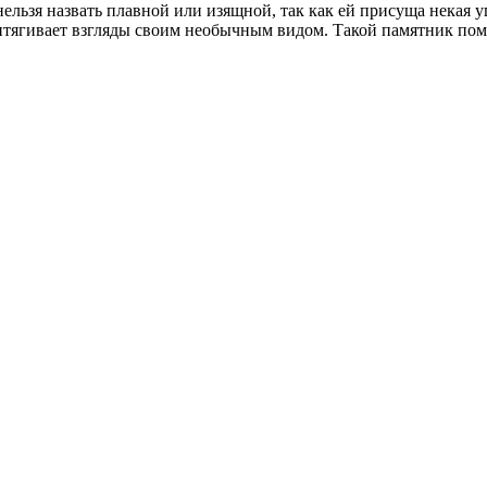
льзя назвать плавной или изящной, так как ей присуща некая уг
итягивает взгляды своим необычным видом. Такой памятник пом