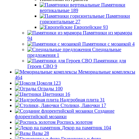
Памятники
вертикальные
189
Памятники
горизонтальные
27
Европейские
93
Памятники из мрамора
94
Памятники с мозаикой
4
Специальные
предложения
1
Памятники для
Героев СВО
9
Мемориальные комплексы
464
Цоколя
123
Ограды
100
Цветники
16
Надгробная плита
31
Столики, Лавочки
17
Создание
флорентийской мозаики
Роспись золотом
Декор на памятник
104
Вазы
28
Гравировка и фото