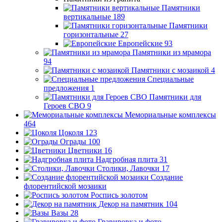
Памятники
вертикальные
189
Памятники
горизонтальные
27
Европейские
93
Памятники из мрамора
94
Памятники с мозаикой
4
Специальные
предложения
1
Памятники для
Героев СВО
9
Мемориальные комплексы
464
Цоколя
123
Ограды
100
Цветники
16
Надгробная плита
31
Столики, Лавочки
17
Создание
флорентийской мозаики
Роспись золотом
Декор на памятник
104
Вазы
28
Гравировка и фото