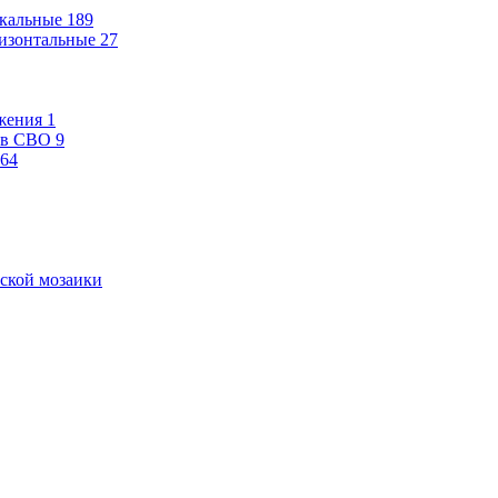
кальные
189
изонтальные
27
жения
1
ев СВО
9
64
ской мозаики