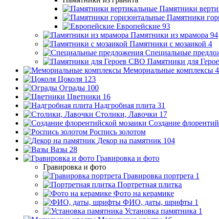
Памятники верти
Памятники гор
Европейские
93
Памятники из мрамора
94
Памятники с мозаикой
4
Специальные предло
Памятники для Геро
Мемориальные комплексы
4
Цоколя
123
Ограды
100
Цветники
16
Надгробная плита
31
Столики, Лавочки
17
Создание флорентий
Роспись золотом
Декор на памятник
104
Вазы
28
Гравировка и фото
Гравировка и фото
Гравировка портрета
1
Портретная плитка
Фото на керамике
ФИО, даты, шрифты
1
Установка памятника
1