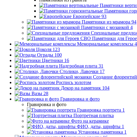
Памятники верти
Памятники гор
Европейские
93
Памятники из мрамора
94
Памятники с мозаикой
4
Специальные предло
Памятники для Геро
Мемориальные комплексы
4
Цоколя
123
Ограды
100
Цветники
16
Надгробная плита
31
Столики, Лавочки
17
Создание флорентий
Роспись золотом
Декор на памятник
104
Вазы
28
Гравировка и фото
Гравировка и фото
Гравировка портрета
1
Портретная плитка
Фото на керамике
ФИО, даты, шрифты
1
Установка памятника
1