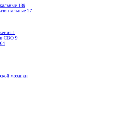
кальные
189
изонтальные
27
жения
1
ев СВО
9
64
ской мозаики