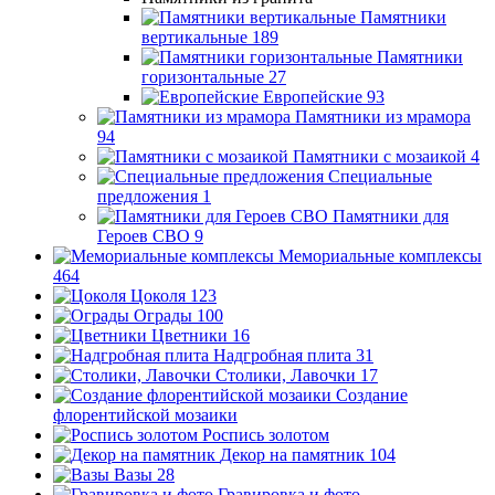
Памятники
вертикальные
189
Памятники
горизонтальные
27
Европейские
93
Памятники из мрамора
94
Памятники с мозаикой
4
Специальные
предложения
1
Памятники для
Героев СВО
9
Мемориальные комплексы
464
Цоколя
123
Ограды
100
Цветники
16
Надгробная плита
31
Столики, Лавочки
17
Создание
флорентийской мозаики
Роспись золотом
Декор на памятник
104
Вазы
28
Гравировка и фото