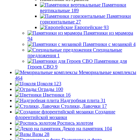
Памятники
вертикальные
189
Памятники
горизонтальные
27
Европейские
93
Памятники из мрамора
94
Памятники с мозаикой
4
Специальные
предложения
1
Памятники для
Героев СВО
9
Мемориальные комплексы
464
Цоколя
123
Ограды
100
Цветники
16
Надгробная плита
31
Столики, Лавочки
17
Создание
флорентийской мозаики
Роспись золотом
Декор на памятник
104
Вазы
28
Гравировка и фото