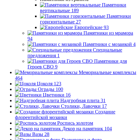
Памятники
вертикальные
189
Памятники
горизонтальные
27
Европейские
93
Памятники из мрамора
94
Памятники с мозаикой
4
Специальные
предложения
1
Памятники для
Героев СВО
9
Мемориальные комплексы
464
Цоколя
123
Ограды
100
Цветники
16
Надгробная плита
31
Столики, Лавочки
17
Создание
флорентийской мозаики
Роспись золотом
Декор на памятник
104
Вазы
28
Гравировка и фото