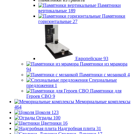
Памятники
вертикальные
189
Памятники
горизонтальные
27
Европейские
93
Памятники из мрамора
94
Памятники с мозаикой
4
Специальные
предложения
1
Памятники для
Героев СВО
9
Мемориальные комплексы
464
Цоколя
123
Ограды
100
Цветники
16
Надгробная плита
31
Столики, Лавочки
17