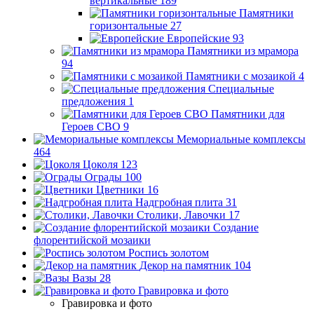
вертикальные
189
Памятники
горизонтальные
27
Европейские
93
Памятники из мрамора
94
Памятники с мозаикой
4
Специальные
предложения
1
Памятники для
Героев СВО
9
Мемориальные комплексы
464
Цоколя
123
Ограды
100
Цветники
16
Надгробная плита
31
Столики, Лавочки
17
Создание
флорентийской мозаики
Роспись золотом
Декор на памятник
104
Вазы
28
Гравировка и фото
Гравировка и фото