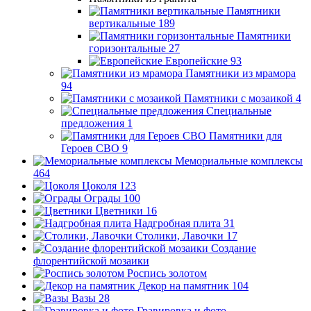
Памятники
вертикальные
189
Памятники
горизонтальные
27
Европейские
93
Памятники из мрамора
94
Памятники с мозаикой
4
Специальные
предложения
1
Памятники для
Героев СВО
9
Мемориальные комплексы
464
Цоколя
123
Ограды
100
Цветники
16
Надгробная плита
31
Столики, Лавочки
17
Создание
флорентийской мозаики
Роспись золотом
Декор на памятник
104
Вазы
28
Гравировка и фото